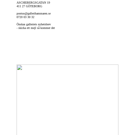
ASCHEBERGSGATAN 19
411 27 GÖTEBORG
pontus@gallerihammaren.se
0720 03 30 32
Önskas galleriets nyhetsbrev
- skicka ett mejl så kommer det