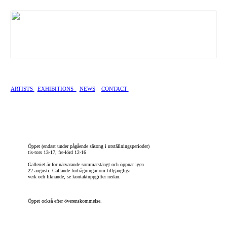
ARTISTS
EXHIBITIONS
NEWS
CONTACT
Öppet (endast under pågående säsong i utställningsperioder)
tis-tors 13-17, fre-lörd 12-16
Galleriet är för närvarande sommarstängt och öppnar igen
22 augusti. Gällande förfrågningar om tillgängliga
verk och liknande, se kontaktuppgifter nedan.
Öppet också efter överenskommelse.